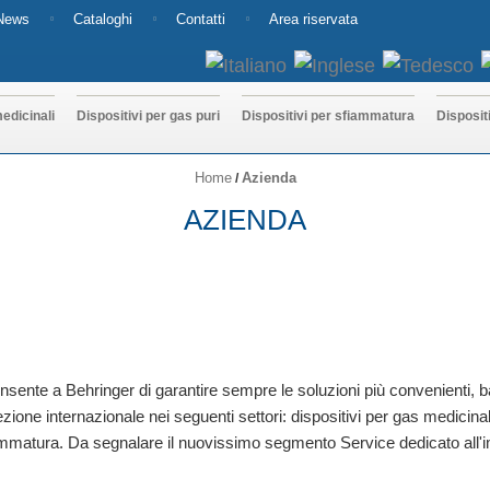
News
Cataloghi
Contatti
Area riservata
edicinali
Dispositivi per gas puri
Dispositivi per sfiammatura
Disposit
Home
Azienda
/
AZIENDA
onsente a Behringer di garantire sempre le soluzioni più convenienti,
one internazionale nei seguenti settori: dispositivi per gas medicinali, 
fiammatura. Da segnalare il nuovissimo segmento Service dedicato all'i