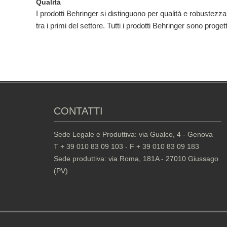
Qualità
I prodotti Behringer si distinguono per qualità e robustezza.
tra i primi del settore. Tutti i prodotti Behringer sono prog
CONTATTI
Sede Legale e Produttiva: via Gualco, 4 - Genova
T + 39 010 83 09 103 - F + 39 010 83 09 183
Sede produttiva: via Roma, 181A - 27010 Giussago
(PV)