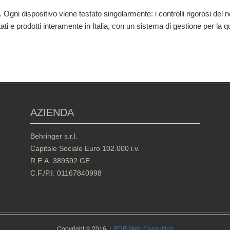
 Ogni dispositivo viene testato singolarmente: i controlli rigorosi del no
ettati e prodotti interamente in Italia, con un sistema di gestione per la
AZIENDA
Behringer s.r.l.
Capitale Sociale Euro 102.000 i.v.
R.E.A. 389592 GE
C.F./P.I. 01167840998
Copyright © 2016 |
PDR Web Consulting