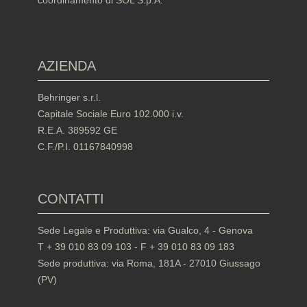
coordinamento di SOL S.p.A.
AZIENDA
Behringer s.r.l.
Capitale Sociale Euro 102.000 i.v.
R.E.A. 389592 GE
C.F./P.I. 01167840998
CONTATTI
Sede Legale e Produttiva: via Gualco, 4 - Genova
T + 39 010 83 09 103 - F + 39 010 83 09 183
Sede produttiva: via Roma, 181A - 27010 Giussago
(PV)