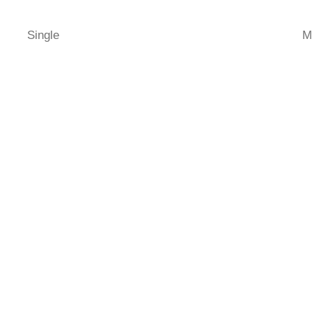
Single
M